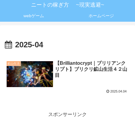
ニートの稼ぎ方 ~現実逃避~
webゲーム
ホームページ
2025-04
【Brilliantocrypt｜ブリリアンク
鉱山生活
リプト】ブリクリ鉱山生活４２山
目
2025.04.04
スポンサーリンク