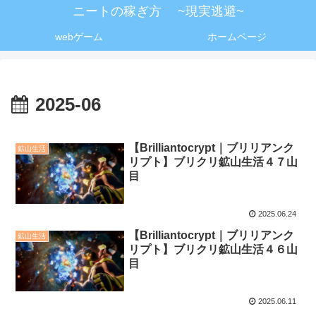
ニートの稼ぎ方 ~現実逃避~
webゲーム
ホームページ
2025-06
【Brilliantocrypt｜ブリリアンク
鉱山生活
リプト】ブリクリ鉱山生活４７山
目
2025.06.24
【Brilliantocrypt｜ブリリアンク
鉱山生活
リプト】ブリクリ鉱山生活４６山
目
2025.06.11