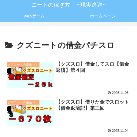
ニートの稼ぎ方 ~現実逃避~
webゲーム
ホームページ
クズニートの借金パチスロ
【クズスロ】借金してスロ【借金
クズニートの借金パチスロ
返済】第４回
2025.11.06
【クズスロ】借りた金でスロット
クズニートの借金パチスロ
【借金返済記】第三回
2025.11.04