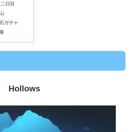
二日目
山
石ガチャ
果
r Hollows