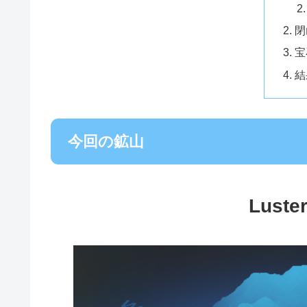
閉
宝
結
今回の鉱山
Luste