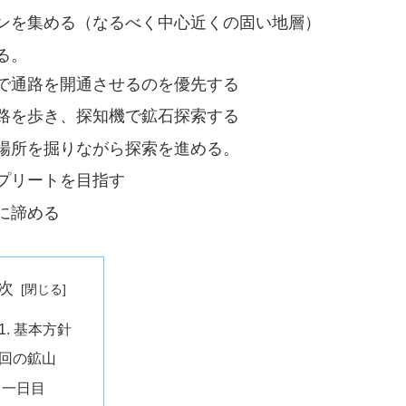
ーンを集める（なるべく中心近くの固い地層）
る。
で通路を開通させるのを優先する
路を歩き、探知機で鉱石探索する
場所を掘りながら探索を進める。
プリートを目指す
に諦める
次
基本方針
回の鉱山
一日目