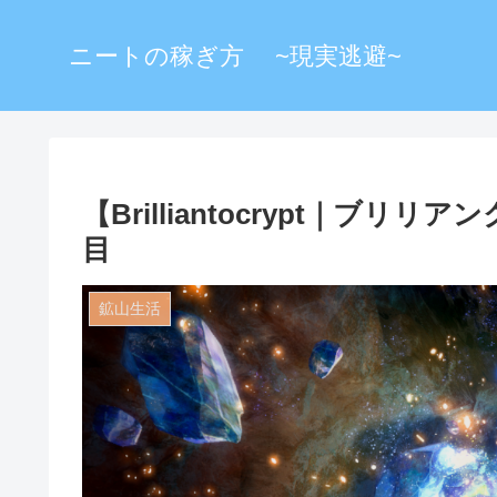
ニートの稼ぎ方 ~現実逃避~
【Brilliantocrypt｜ブ
目
鉱山生活