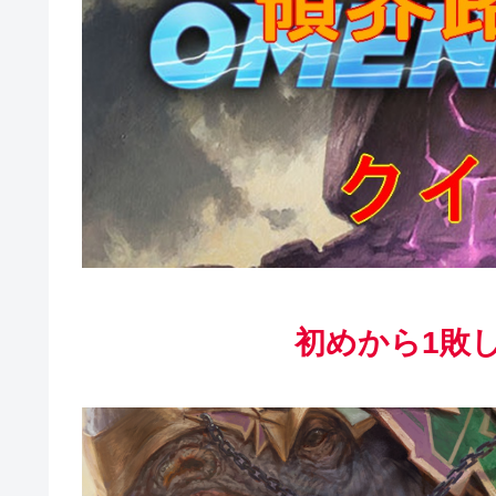
初めから
1敗