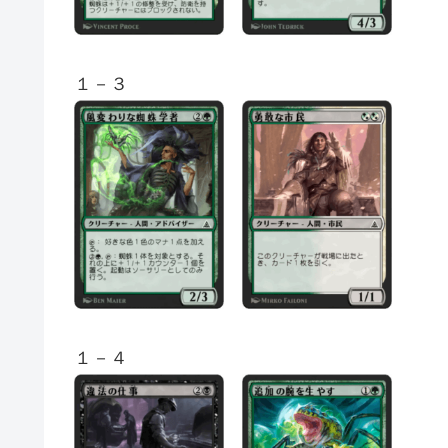
１－３
１－４