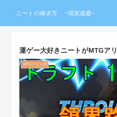
ニートの稼ぎ方 ~現実逃避~
運ゲー大好きニートがMTGア
MTGアリーナ