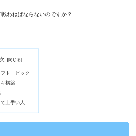
て戦わねばならないのですか？
次
ラフト ピック
ッキ構築
戦
えて上手い人