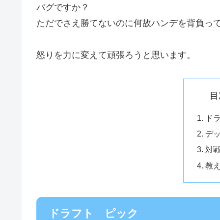
バグですか？
ただでさえ勝てないのに何故ハンデを背負っ
怒りを力に変えて頑張ろうと思います。
目
ド
デ
対
教
ドラフト ピック