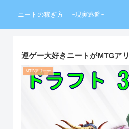
ニートの稼ぎ方 ~現実逃避~
運ゲー大好きニートがMTGア
MTGアリーナ