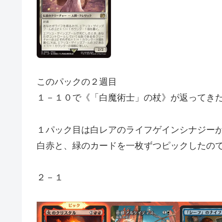
このパックの２週目
１－１０で《「白魔術士」の杖》が返ってき
１パック目は白レアのライフゲインシナジー
白赤と、緑のカードを一枚ずつピックしたの
２－１