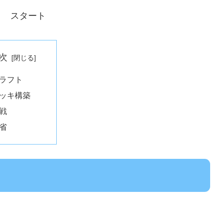
回目 スタート
次
ラフト
ッキ構築
戦
省