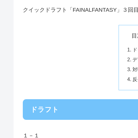
クイックドラフト「FAINALFANTASY」３
目
ド
デ
対
反
ドラフト
１－１