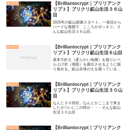
【Brilliantocrypt｜ブリリアンク
鉱山生活
リプト】ブリクリ鉱山生活３６山
目
2025年の鉱山探索スタート。一発目から
ハードな展開で、こころがポッキリ。そ
んな鉱山生活３６山目。
【Brilliantocrypt｜ブリリアンク
鉱山生活
リプト】ブリクリ鉱山生活６山目
基本方針土（柔らかい地層）を掘りレベ
ル上げ岩（側面）を露出させるように掘
り進める。鉱山全体の土を掘っていると
大体13～14レベルになるので、今まで掘
ってきた坑道を探知機をもって探索。す
ぐ近くの鉱石を採掘してレベル１５を目
【Brilliantocrypt｜ブリリアンク
鉱山生活
指す。（場所の特定が...
リプト】ブリクリ鉱山生活３０山
目
なんと３０回目。なんとかここまで来ま
したがついにこの時が・・・そんな鉱山
生活３０山目
【Brilliantocrypt｜ブリリアンク
鉱山生活