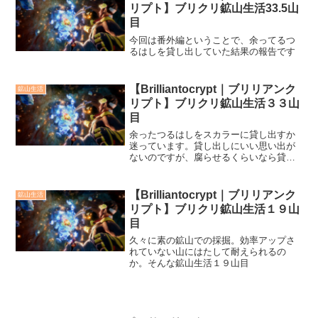
リプト】ブリクリ鉱山生活33.5山
目
今回は番外編ということで、余ってるつ
るはしを貸し出していた結果の報告です
【Brilliantocrypt｜ブリリアンク
鉱山生活
リプト】ブリクリ鉱山生活３３山
目
余ったつるはしをスカラーに貸し出すか
迷っています。貸し出しにいい思い出が
ないのですが、腐らせるくらいなら貸し
出した方がとも思ってしまう。そんな葛
藤なか送る鉱山生活３３山目
【Brilliantocrypt｜ブリリアンク
鉱山生活
リプト】ブリクリ鉱山生活１９山
目
久々に素の鉱山での採掘。効率アップさ
れていない山にはたして耐えられるの
か。そんな鉱山生活１９山目