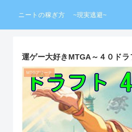
ニートの稼ぎ方 ~現実逃避~
運ゲー大好きMTGA～４０ドラ
MTGアリーナ